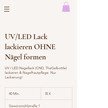
UV/LED Lack
lackieren OHNE
Nägel formen
UV / LED Nagellack (CND, TheGelbottle)
lackieren & Nagelhautpflege. Nur
Lackierung!
35
Euro
40 Min.
4
35 €
0
M
Gewürzmühlstraße 1
i