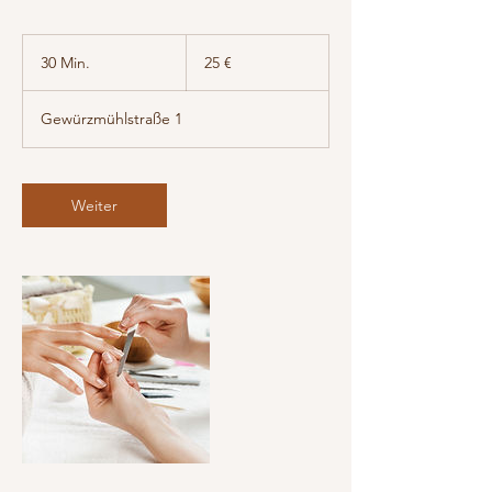
25
Euro
30 Min.
3
25 €
0
M
Gewürzmühlstraße 1
i
n
.
Weiter