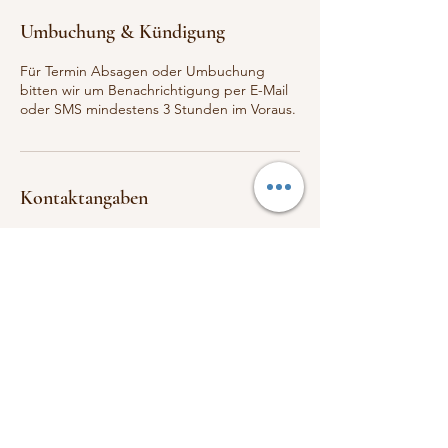
Umbuchung & Kündigung
Für Termin Absagen oder Umbuchung
bitten wir um Benachrichtigung per E-Mail
oder SMS mindestens 3 Stunden im Voraus.
Kontaktangaben
Klessingers Nagelstudio und
Wimpernverlängerung, Klessinger's Nails &
Lashes, Gewürzmühlstraße 1, Altstadt Lehel,
München, Deutschland
+498996015070
klessingers.nailsandlashes@mail.de