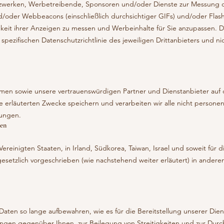
tzwerken, Werbetreibende, Sponsoren und/oder Dienste zur Messung d
d/oder Webbeacons (einschließlich durchsichtiger GIFs) und/oder Fla
eit ihrer Anzeigen zu messen und Werbeinhalte für Sie anzupassen. Di
ezifischen Datenschutzrichtlinie des jeweiligen Drittanbieters und nic
hmen sowie unsere vertrauenswürdigen Partner und Dienstanbieter auf 
nie erläuterten Zwecke speichern und verarbeiten wir alle nicht person
nungen.
ten
einigten Staaten, in Irland, Südkorea, Taiwan, Israel und soweit fü
gesetzlich vorgeschrieben (wie nachstehend weiter erläutert) in ander
 Daten so lange aufbewahren, wie es für die Bereitstellung unserer Dien
tungen gegenüber Ihnen, zur Beilegung von Streitigkeiten und zur Dur