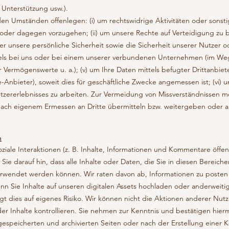
r Unterstützung usw.).
en Umständen offenlegen: (i) um rechtswidrige Aktivitäten oder sonsti
 oder dagegen vorzugehen; (ii) um unsere Rechte auf Verteidigung zu
er unsere persönliche Sicherheit sowie die Sicherheit unserer Nutzer od
chsels bei uns oder bei einem unserer verbundenen Unternehmen (im W
 Vermögenswerte u. a.); (v) um Ihre Daten mittels befugter Drittanbiete
-Anbieter), soweit dies für geschäftliche Zwecke angemessen ist; (vi) u
zererlebnisses zu arbeiten. Zur Vermeidung von Missverständnissen mö
nach eigenem Ermessen an Dritte übermitteln bzw. weitergeben oder 
m
oziale Interaktionen (z. B. Inhalte, Informationen und Kommentare öffe
ie darauf hin, dass alle Inhalte oder Daten, die Sie in diesen Bereiche
rwendet werden können. Wir raten davon ab, Informationen zu posten 
Wenn Sie Inhalte auf unseren digitalen Assets hochladen oder anderwei
lgt dies auf eigenes Risiko. Wir können nicht die Aktionen anderer Nut
oder Inhalte kontrollieren. Sie nehmen zur Kenntnis und bestätigen hier
espeicherten und archivierten Seiten oder nach der Erstellung einer 