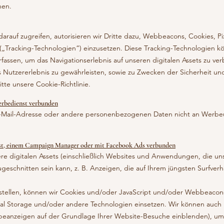
nen.
auf zugreifen, autorisieren wir Dritte dazu, Webbeacons, Cookies, Pix
„Tracking-Technologien“) einzusetzen. Diese Tracking-Technologien kö
rfassen, um das Navigationserlebnis auf unseren digitalen Assets zu v
Nutzererlebnis zu gewährleisten, sowie zu Zwecken der Sicherheit un
tte unsere Cookie-Richtlinie.
erbedienst verbunden
E-Mail-Adresse oder andere personenbezogenen Daten nicht an Werb
nst, einem Campaign Manager oder mit Facebook Ads verbunden
e digitalen Assets (einschließlich Websites und Anwendungen, die uns
ugeschnitten sein kann, z. B. Anzeigen, die auf Ihrem jüngsten Surfver
tellen, können wir Cookies und/oder JavaScript und/oder Webbeacons 
l Storage und/oder andere Technologien einsetzen. Wir können auch Dr
rbeanzeigen auf der Grundlage Ihrer Website-Besuche einblenden), um