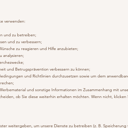
cke verwenden:
en und zu betreiben;
ssen und zu verbessern;
Wünsche zu reagieren und Hilfe anzubieten;
 analysieren;
cherchezwecke;
heit und Betrugsprävention verbessern zu können;
Bedingungen und Richtlinien durchzusetzen sowie um dem anwendbaren
rechen;
 Werbematerial und sonstige Informationen im Zusammenhang mit unse
heiden, ob Sie diese weiterhin erhalten möchten. Wenn nicht, klicken 
ister weitergeben, um unsere Dienste zu betreiben (z. B. Speicherung