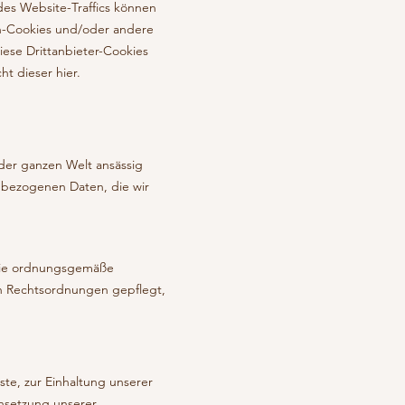
es Website-Traffics können
sh-Cookies und/oder andere
ese Drittanbieter-Cookies
ht dieser hier.
der ganzen Welt ansässig
enbezogenen Daten, die wir
r die ordnungsgemäße
en Rechtsordnungen gepflegt,
ste, zur Einhaltung unserer
chsetzung unserer