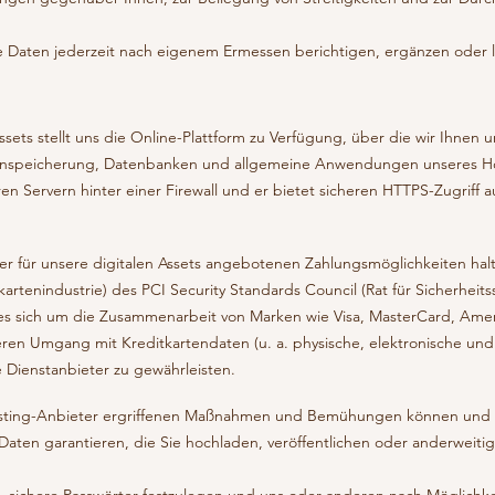
e Daten jederzeit nach eigenem Ermessen berichtigen, ergänzen oder 
ssets stellt uns die Online-Plattform zu Verfügung, über die wir Ihnen 
enspeicherung, Datenbanken und allgemeine Anwendungen unseres Ho
en Servern hinter einer Firewall und er bietet sicheren HTTPS-Zugriff 
r für unsere digitalen Assets angebotenen Zahlungsmöglichkeiten halt
artenindustrie) des PCI Security Standards Council (Rat für Sicherheit
t es sich um die Zusammenarbeit von Marken wie Visa, MasterCard, Amer
en Umgang mit Kreditkartendaten (u. a. physische, elektronische und
Dienstanbieter zu gewährleisten.
sting-Anbieter ergriffenen Maßnahmen und Bemühungen können und w
Daten garantieren, die Sie hochladen, veröffentlichen oder anderweiti
 sichere Passwörter festzulegen und uns oder anderen nach Möglichkei