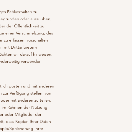
ges Fehlverhalten zu
 begründen oder auszuüben;
er der Öffentlichkeit zu
ege einer Verschmelzung, des
r zu erfassen, vorzuhalten
m mit Drittanbietern
chten wir darauf hinweisen,
anderweitig verwenden
ntlich posten und mit anderen
n zur Verfügung stellen, von
oder mit anderen zu teilen,
tig im Rahmen der Nutzung
zer oder Mitglieder der
mit, dass Kopien Ihrer Daten
Kopie/Speicherung Ihrer