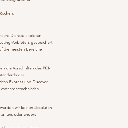
löschen.
unsere Dienste anbieten
sting-Anbieters gespeichert
auf die meisten Bereiche
en die Vorschriften des PCI-
sstandards der
ican Express und Discover.
 verfahrenstechnische
erden wir keinen absoluten
g an uns oder andere
t keine vertraulichen